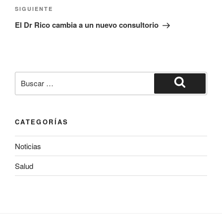
de
Siguiente
SIGUIENTE
entradas
entrada
El Dr Rico cambia a un nuevo consultorio
Buscar
por:
Buscar
CATEGORÍAS
Noticias
Salud