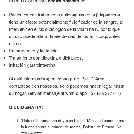
El Pau D´Arco está
contraindicado
en:
Pacientes con tratamiento anticoagulante: la β-lapachona
tiene un efecto potencialmente fluidificador de la sangre, al
intervenir en el ciclo biológico de la vitamina K, por lo que
su uso puede alterar la efectividad de los anticoagulantes
orales.
En embarazo y lactancia.
Tratamiento con digoxina o digitálicos.
Irritación gastrointestinal.
Si está interesado(a) en conseguir el Pau D´Arco,
contáctese con nosotros, se lo podemos hacer llegar hasta
su hogar. (enviar mensaje al what´s app +573207277711)
BIBLIOGRAFIA:
“Detección temprana sí y bien hecha” Minsalud conmemora
la lucha contra el cáncer de mama, Boletín de Prensa, No
239 de 2023