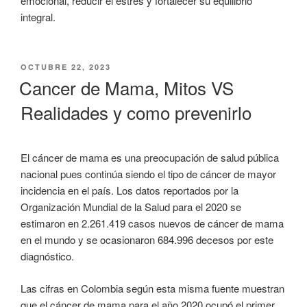
emocional, reducir el estrés y fortalecer su equilibrio
integral.
PUBLICADO
OCTUBRE 22, 2023
EL
Cancer de Mama, Mitos VS
Realidades y como prevenirlo
El cáncer de mama es una preocupación de salud pública
nacional pues continúa siendo el tipo de cáncer de mayor
incidencia en el país. Los datos reportados por la
Organización Mundial de la Salud para el 2020 se
estimaron en 2.261.419 casos nuevos de cáncer de mama
en el mundo y se ocasionaron 684.996 decesos por este
diagnóstico.
Las cifras en Colombia según esta misma fuente muestran
que el cáncer de mama para el año 2020 ocupó el primer