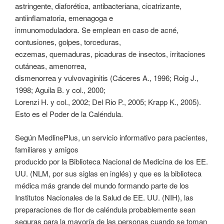
astringente, diaforética, antibacteriana, cicatrizante,
antiinflamatoria, emenagoga e
inmunomoduladora. Se emplean en caso de acné,
contusiones, golpes, torceduras,
eczemas, quemaduras, picaduras de insectos, irritaciones
cutáneas, amenorrea,
dismenorrea y vulvovaginitis (Cáceres A., 1996; Roig J.,
1998; Aguila B. y col., 2000;
Lorenzi H. y col., 2002; Del Rio P., 2005; Krapp K., 2005).
Esto es el Poder de la Caléndula.
Según MedlinePlus, un servicio informativo para pacientes,
familiares y amigos
producido por la Biblioteca Nacional de Medicina de los EE.
UU. (NLM, por sus siglas en inglés) y que es la biblioteca
médica más grande del mundo formando parte de los
Institutos Nacionales de la Salud de EE. UU. (NIH), las
preparaciones de flor de caléndula probablemente sean
seguras para la mayoría de las personas cuando se toman