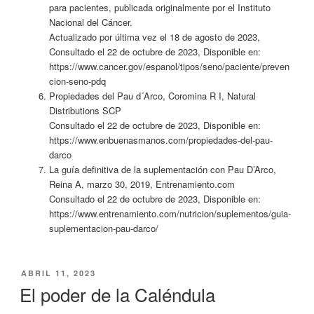
para pacientes, publicada originalmente por el Instituto
Nacional del Cáncer.
Actualizado por última vez el 18 de agosto de 2023,
Consultado el 22 de octubre de 2023, Disponible en:
https://www.cancer.gov/espanol/tipos/seno/paciente/preven
cion-seno-pdq
Propiedades del Pau d´Arco, Coromina R I, Natural
Distributions SCP
Consultado el 22 de octubre de 2023, Disponible en:
https://www.enbuenasmanos.com/propiedades-del-pau-
darco
La guía definitiva de la suplementación con Pau D’Arco,
Reina A, marzo 30, 2019, Entrenamiento.com
Consultado el 22 de octubre de 2023, Disponible en:
https://www.entrenamiento.com/nutricion/suplementos/guia-
suplementacion-pau-darco/
PUBLICADO
ABRIL 11, 2023
EL
El poder de la Caléndula