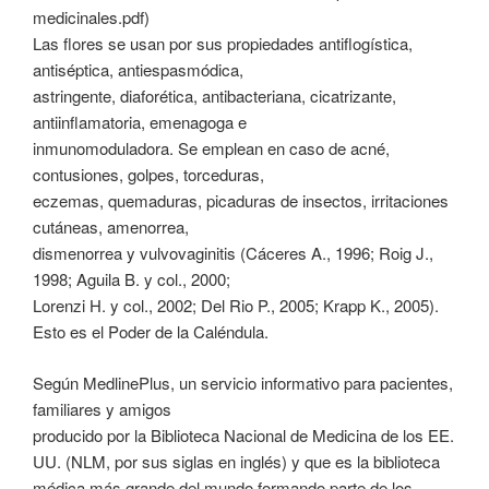
medicinales.pdf)
Las flores se usan por sus propiedades antiflogística,
antiséptica, antiespasmódica,
astringente, diaforética, antibacteriana, cicatrizante,
antiinflamatoria, emenagoga e
inmunomoduladora. Se emplean en caso de acné,
contusiones, golpes, torceduras,
eczemas, quemaduras, picaduras de insectos, irritaciones
cutáneas, amenorrea,
dismenorrea y vulvovaginitis (Cáceres A., 1996; Roig J.,
1998; Aguila B. y col., 2000;
Lorenzi H. y col., 2002; Del Rio P., 2005; Krapp K., 2005).
Esto es el Poder de la Caléndula.
Según MedlinePlus, un servicio informativo para pacientes,
familiares y amigos
producido por la Biblioteca Nacional de Medicina de los EE.
UU. (NLM, por sus siglas en inglés) y que es la biblioteca
médica más grande del mundo formando parte de los