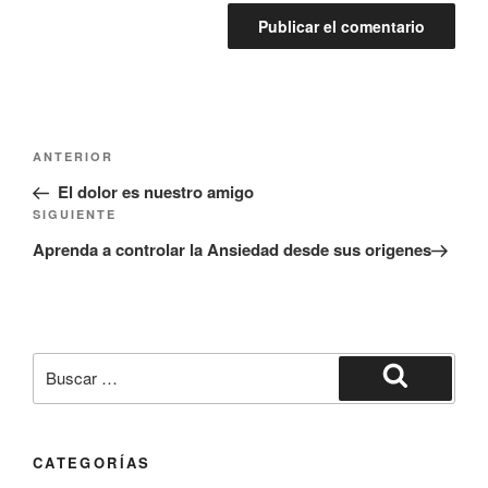
Navegación
Entrada
ANTERIOR
de
anterior:
El dolor es nuestro amigo
entradas
Siguiente
SIGUIENTE
entrada
Aprenda a controlar la Ansiedad desde sus origenes
Buscar
por:
Buscar
CATEGORÍAS